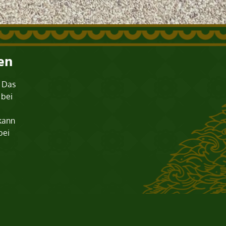
en
? Das
 bei
 kann
bei