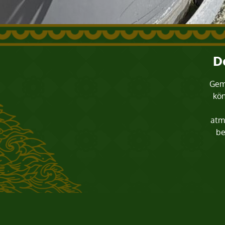
D
Gemü
kön
atmo
be