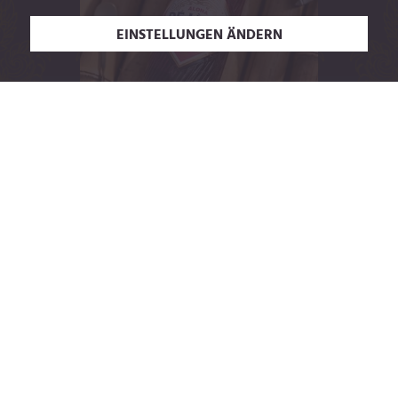
EINSTELLUNGEN ÄNDERN
ÜBER UNS
Unser neuer Aperitif,
inspiriert von Inseln,
Sonne und Weite ☀️
Den Sommer neu entdeckt! 💜
Verabschiede dich von altbekannten